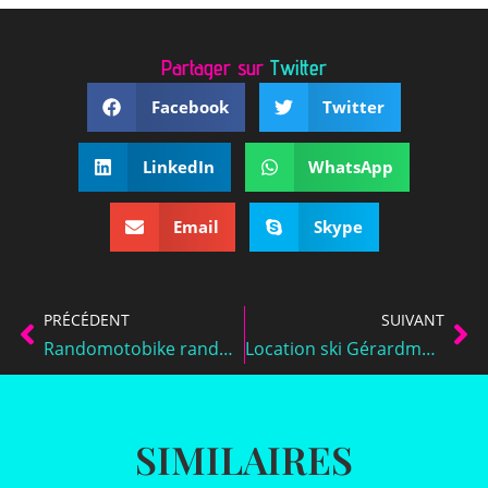
Partager sur
Linkedin
Facebook
Twitter
LinkedIn
WhatsApp
Email
Skype
PRÉCÉDENT
SUIVANT
Randomotobike randonnées dans les Vosges
Location ski Gérardmer – Le Grand Haut
SIMILAIRES