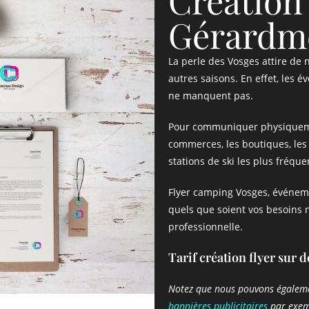
Création 
Gérardm
La perle des Vosges attire de
autres saisons. En effet, les 
ne manquent pas.
Pour communiquer physiquement 
commerces, les boutiques, les 
stations de ski les plus fréqu
Flyer camping Vosges, événeme
quels que soient vos besoins n
professionnelle.
Tarif création flyer sur 
Notez que nous pouvons égaleme
bannières publicitaires
par exem