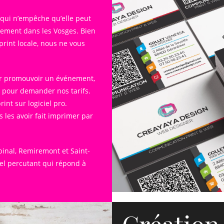
qui n’empêche qu’elle peut
irement dans les Vosges. Bien
print locale, nous ne vous
our promouvoir un événement,
 pour demander nos tarifs.
nt sur logiciel pro.
 les avoir fait imprimer par
inal, Remiremont et Saint-
uel percutant qui répond à