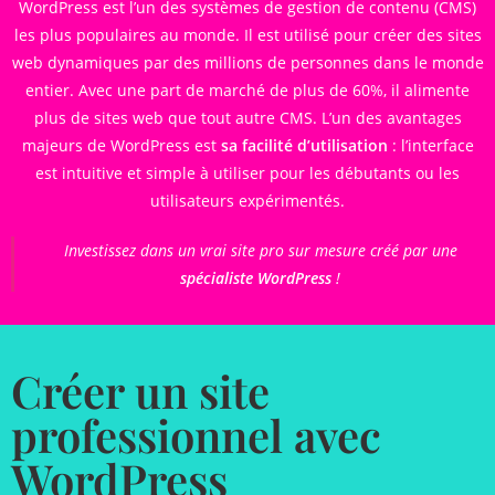
WordPress est l’un des systèmes de gestion de contenu (CMS)
les plus populaires au monde. Il est utilisé pour créer des sites
web dynamiques par des millions de personnes dans le monde
entier. Avec une part de marché de plus de 60%, il alimente
plus de sites web que tout autre CMS. L’un des avantages
majeurs de WordPress est
sa facilité d’utilisation
: l’interface
est intuitive et simple à utiliser pour les débutants ou les
utilisateurs expérimentés.
Investissez dans un vrai site pro sur mesure créé par une
spécialiste WordPress
!
Créer un site
professionnel avec
WordPress