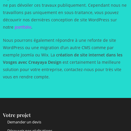
ne pas dévoiler ces travaux publiquement. Cependant nous ne
travaillons pas uniquement en sous-traitance, vous pouvez
découvrir nos dernières conception de site WordPress sur
notre
portfolio
.
Nous pourrons également répondre à une refonte de site
WordPress ou une migration d’un autre CMS comme par
exemple Joomla ou Wix. La
création de site internet dans les
Vosges avec Creayaya Design
est certainement la meilleure
solution pour votre entreprise, contactez-nous pour très vite
vous en rendre compte.
Votre projet
Demander un devis
Découvrir nos réalisations