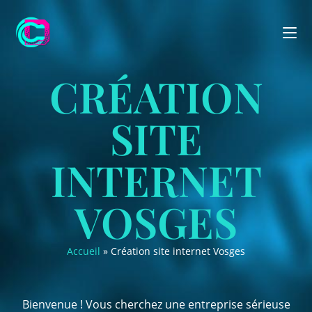
CRÉATION
SITE
INTERNET
VOSGES
Accueil
»
Création site internet Vosges
Bienvenue ! Vous cherchez une entreprise sérieuse