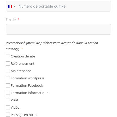
F
r
a
Email*
n
c
e
Prestations*
(merci de préciser votre demande dans la section
+
message)
3
3
Création de site
Référencement
Maintenance
Formation wordpress
Formation Facebook
Formation informatique
Print
Vidéo
Passage en https