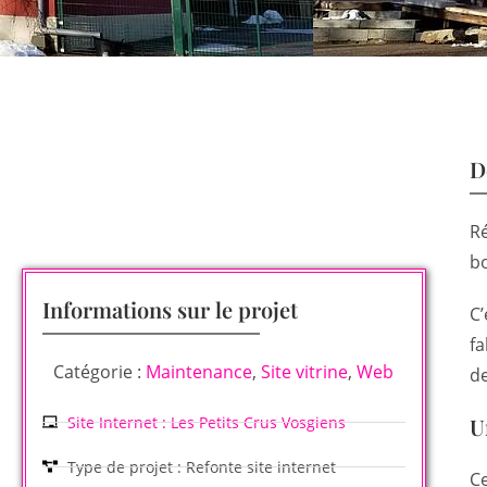
D
Ré
bo
Informations sur le projet
C’
fa
Catégorie :
Maintenance
,
Site vitrine
,
Web
de
Site Internet : Les Petits Crus Vosgiens
U
Type de projet : Refonte site internet
Ce