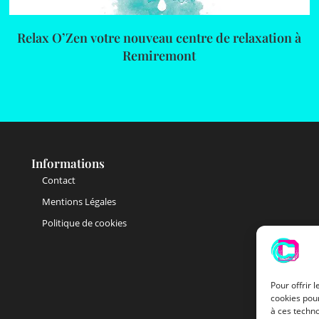
Relax O’Zen votre nouveau centre de relaxation à
Remiremont
Informations
Contact
Mentions Légales
Politique de cookies
Pour offrir 
cookies pour
à ces techn