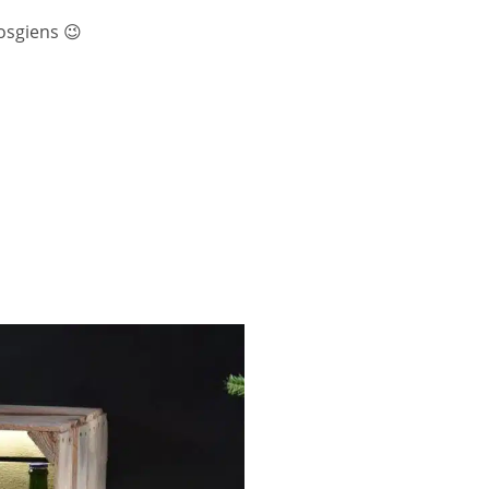
osgiens 😉